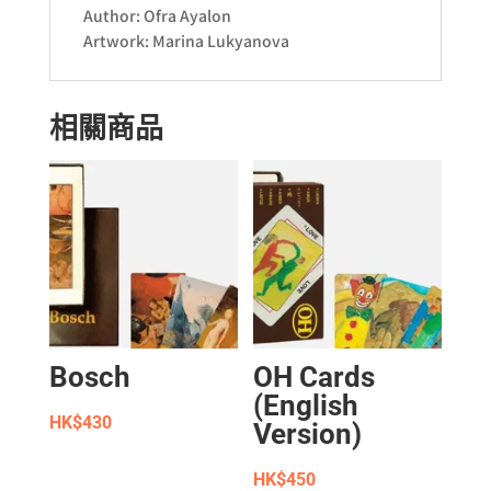
Author: Ofra Ayalon
Artwork: Marina Lukyanova
相關商品
Bosch
OH Cards
(English
HK$
430
Version)
HK$
450