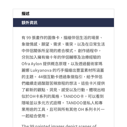
描述
額外資訊
有 99 張畫作的圖像卡，描繪伴侶生活的場景、
象徵情感、願望、需求、衝突，以及在日常生活
中伴侶關係所呈現的癒合模式。 創作過程中，
分別加入擁有幾十年的伴侶輔導及治療經驗的
Ofra Aylon 提供概念原理，以及透過藝術家瑪
麗娜 Lukyanova 的巧手描繪出豐富素材所涵蓋
的主題。 44個互動卡透過象徵指引，給予伴侶
們繼續走過酸甜苦辣旅程的想法。這些卡片提供
了嶄新的觀點、洞見、感受以及行動。體現出相
似於OH卡系列的風格，TANDOO卡，可以看到
隱喻並以多元方式詮釋。 TANDOO是私人和專
業用途的工具，且可與所有其他 OH 系列卡片一
一起組合使用。
The 99 painted images depict scenes of