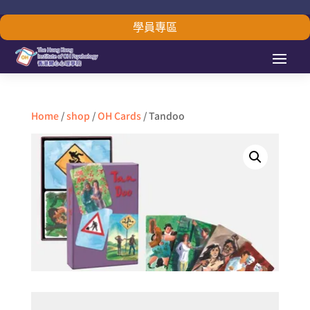
學員專區
Home
/
shop
/
OH Cards
/ Tandoo