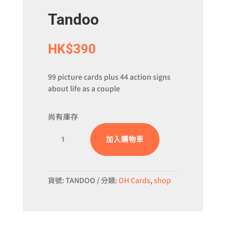
Tandoo
HK$
390
99 picture cards plus 44 action signs
about life as a couple
尚有庫存
Tandoo
加入購物車
數
量
貨號:
TANDOO
分類:
OH Cards
,
shop