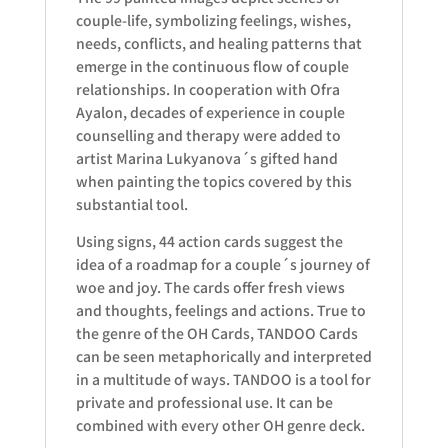
couple-life, symbolizing feelings, wishes,
needs, conflicts, and healing patterns that
emerge in the continuous flow of couple
relationships. In cooperation with Ofra
Ayalon, decades of experience in couple
counselling and therapy were added to
artist Marina Lukyanova´s gifted hand
when painting the topics covered by this
substantial tool.
Using signs, 44 action cards suggest the
idea of a roadmap for a couple´s journey of
woe and joy. The cards offer fresh views
and thoughts, feelings and actions. True to
the genre of the OH Cards, TANDOO Cards
can be seen metaphorically and interpreted
in a multitude of ways. TANDOO is a tool for
private and professional use. It can be
combined with every other OH genre deck.