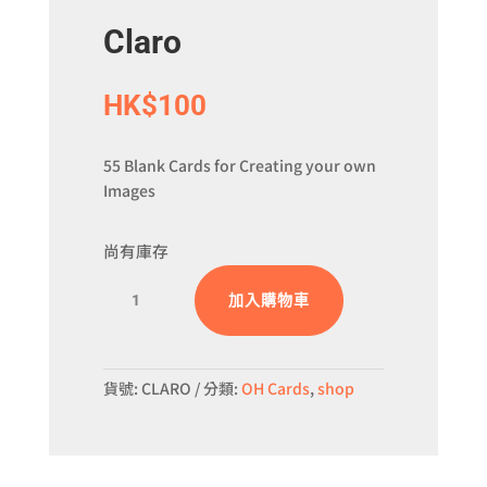
Claro
HK$
100
55 Blank Cards for Creating your own
Images
尚有庫存
Claro
加入購物車
數
量
貨號:
CLARO
分類:
OH Cards
,
shop