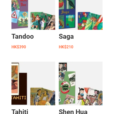
Tandoo
Saga
HK$
390
HK$
210
Tahiti
Shen Hua