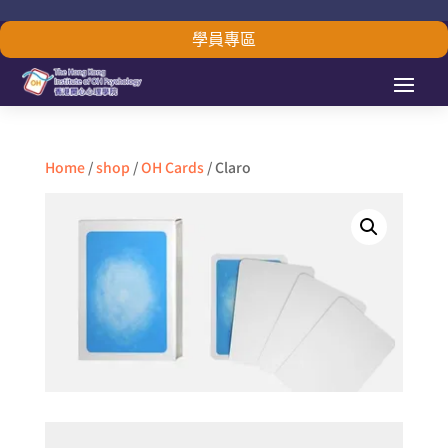
學員專區
Home
/
shop
/
OH Cards
/ Claro