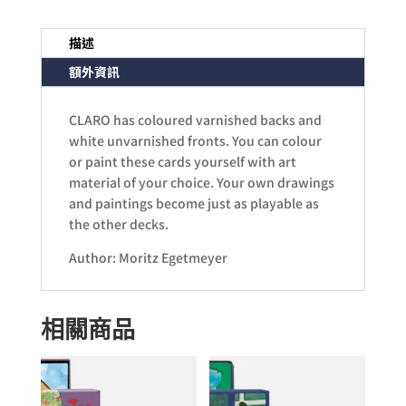
描述
額外資訊
CLARO has coloured varnished backs and
white unvarnished fronts. You can colour
or paint these cards yourself with art
material of your choice. Your own drawings
and paintings become just as playable as
the other decks.
Author: Moritz Egetmeyer
相關商品