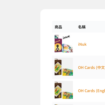
商品
名稱
iNuk
OH Cards (中
OH Cards (Engl